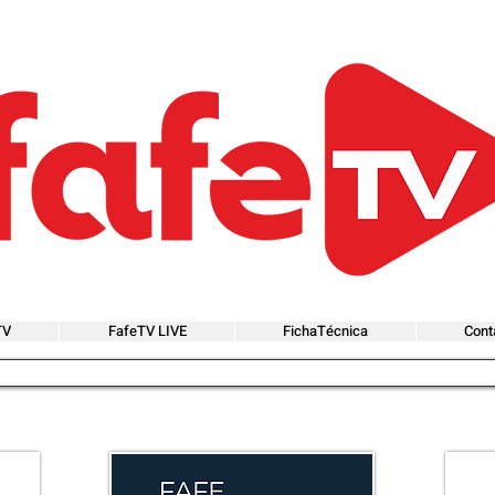
TV
FafeTV LIVE
FichaTécnica
Cont