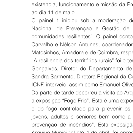
existência, funcionamento e missão da Pro
ao dia 11 de maio.
O painel 1 iniciou sob a moderação de
Nacional de Prevenção e Gestão de 
comunidades resilientes”. O painel cont
Carvalho e Nélson Antunes, coordenadore
Matosinhos, Amadora e de Coimbra, resp
“A resiliência dos territórios rurais” foi
Gonçalves, Diretor do Departamento de
Sandra Sarmento, Diretora Regional da Co
ICNF, interveio, assim como Emanuel Olive
Da parte de tarde decorreu a visita ao Arq
a exposição “Fogo Frio”. Esta é uma exposi
e do fogo controlado para prevenir os 
jovens, adultos e seniores bem como a t
prevenção de incêndios”. Esta exposiçã
Arquivo Municipal até 4 de abril, foi apr