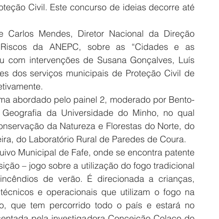
teção Civil. Este concurso de ideias decorre até 
 Carlos Mendes, Diretor Nacional da Direção 
Riscos da ANEPC, sobre as “Cidades e as 
ou com intervenções de Susana Gonçalves, Luís 
s dos serviços municipais de Proteção Civil de 
etivamente.
 o tema abordado pelo painel 2, moderado por Bento-
 Geografia da Universidade do Minho, no qual 
nservação da Natureza e Florestas do Norte, do 
ira, do Laboratório Rural de Paredes de Coura.
uivo Municipal de Fafe, onde se encontra patente 
ção – jogo sobre a utilização do fogo tradicional 
incêndios de verão. É direcionada a crianças, 
écnicos e operacionais que utilizam o fogo na 
o, que tem percorrido todo o país e estará no 
esentada pela investigadora Conceição Colaço do 