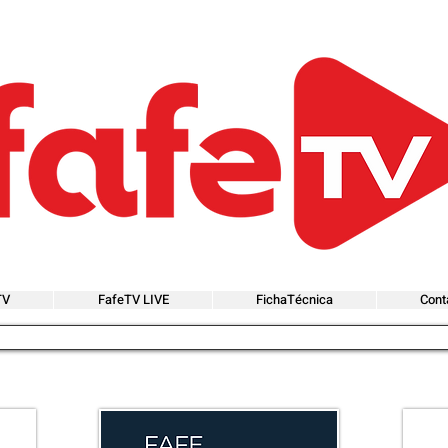
TV
FafeTV LIVE
FichaTécnica
Cont