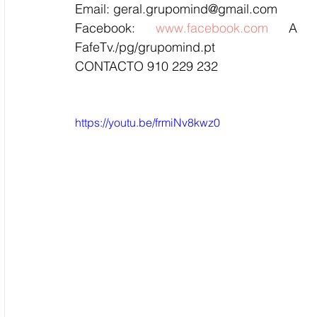
Email: geral.grupomind@gmail.com
Facebook: 
www.facebook.com
 A ho
FafeTv./pg/grupomind.pt
CONTACTO 910 229 232
https://youtu.be/frmiNv8kwz0