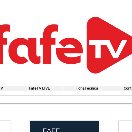
TV
FafeTV LIVE
FichaTécnica
Cont