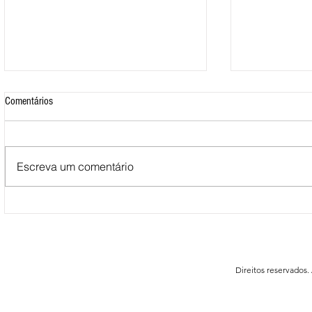
Comentários
Escreva um comentário
Mais de 500 nadadores marcaram
Nova Loja do C
presença nas Águas Abertas da
funcionar em F
Queimadela
Direitos reservados.