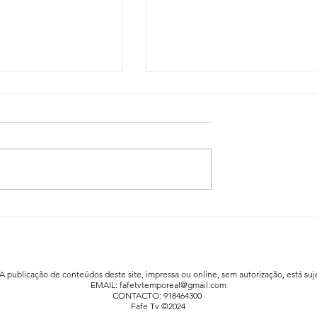
idadão já está a
Festa da Família animou a praia fluv
afe
de Agrela / Serafão
 A publicação de conteúdos deste site, impressa ou online, sem autorização, está suje
EMAIL:
fafetvtemporeal@gmail.com
CONTACTO: 918464300
Fafe Tv ©2024