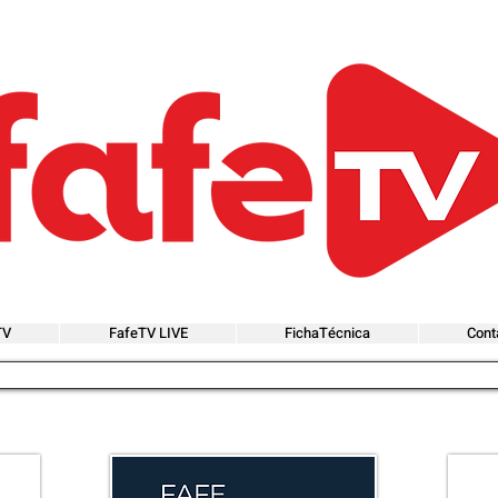
TV
FafeTV LIVE
FichaTécnica
Cont