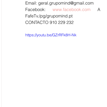
Email: geral.grupomind@gmail.com
Facebook: 
www.facebook.com
 A ho
FafeTv./pg/grupomind.pt
CONTACTO 910 229 232
https://youtu.be/GZrRFk8H-Nk