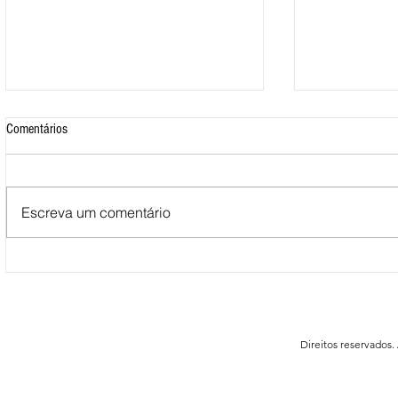
Comentários
Escreva um comentário
Mais de 500 nadadores marcaram
Nova Loja do C
presença nas Águas Abertas da
funcionar em F
Queimadela
Direitos reservados.