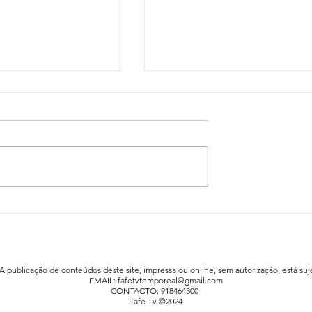
idadão já está a
Festa da Família animou a praia fluv
afe
de Agrela / Serafão
 A publicação de conteúdos deste site, impressa ou online, sem autorização, está suje
EMAIL:
fafetvtemporeal@gmail.com
CONTACTO: 918464300
Fafe Tv ©2024