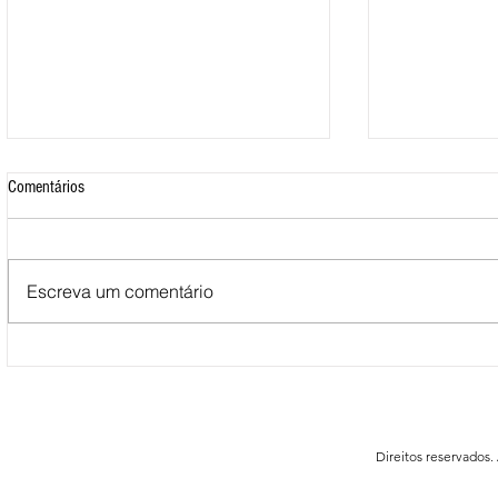
Comentários
Escreva um comentário
Mais de 500 nadadores marcaram
Nova Loja do C
presença nas Águas Abertas da
funcionar em F
Queimadela
Direitos reservados.