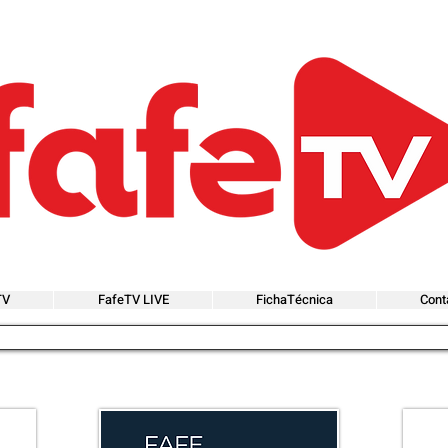
TV
FafeTV LIVE
FichaTécnica
Cont