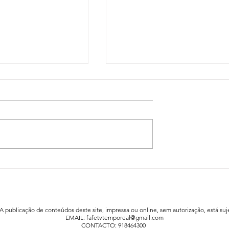
idadão já está a
Festa da Família animou a praia fluv
afe
de Agrela / Serafão
 A publicação de conteúdos deste site, impressa ou online, sem autorização, está suje
EMAIL:
fafetvtemporeal@gmail.com
CONTACTO: 918464300