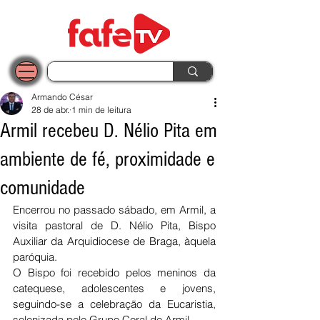
Armando César
28 de abr.
1 min de leitura
Armil recebeu D. Nélio Pita em
ambiente de fé, proximidade e
comunidade
Encerrou no passado sábado, em Armil, a 
visita pastoral de D. Nélio Pita, Bispo 
Auxiliar da Arquidiocese de Braga, àquela 
paróquia.
O Bispo foi recebido pelos meninos da 
catequese, adolescentes e jovens, 
seguindo-se a celebração da Eucaristia, 
solenizada pelo Grupo Coral de Armil.