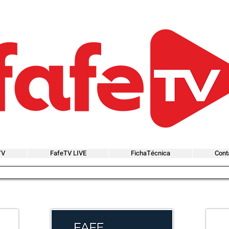
TV
FafeTV LIVE
FichaTécnica
Cont