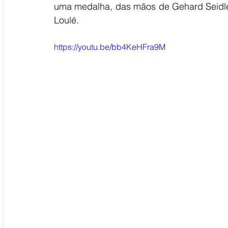
uma medalha, das mãos de Gehard Seidle
Loulé.
https://youtu.be/bb4KeHFra9M