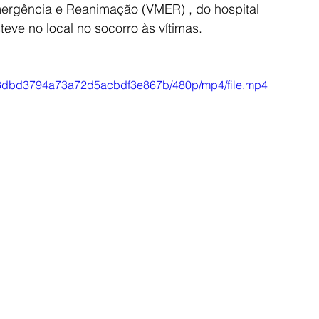
mergência e Reanimação (VMER) , do hospital 
eve no local no socorro às vítimas. 
ad33dbd3794a73a72d5acbdf3e867b/480p/mp4/file.mp4