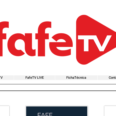
TV
FafeTV LIVE
FichaTécnica
Cont