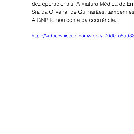
dez operacionais. A Viatura Médica de E
Sra da Oliveira, de Guimarães, também est
A GNR tomou conta da ocorrência.
https://video.wixstatic.com/video/ff70d0_a8