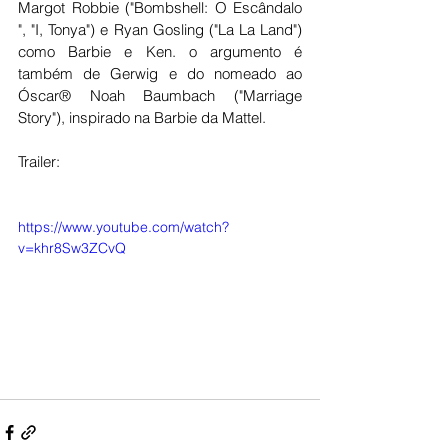
Margot Robbie ("Bombshell: O Escândalo 
", "I, Tonya") e Ryan Gosling ("La La Land") 
como Barbie e Ken. o argumento é 
também de Gerwig e do nomeado ao 
Óscar® Noah Baumbach ("Marriage 
Story"), inspirado na Barbie da Mattel.
Trailer:
https://www.youtube.com/watch?
v=khr8Sw3ZCvQ