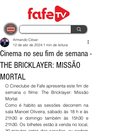
Armando César
12 de abr. de 2024
1 min de leitura
Cinema no seu fim de semana -
THE BRICKLAYER: MISSÃO
MORTAL
O Cineclube de Fafe apresenta este fim de 
semana o filme: The Bricklayer: Missão 
Mortal.
Como é habito as sessões decorrem na 
sala Manoel Oliveira, sábado às 18 h e às 
21h30 e domingo também às 15h30 e 
21h30. Os bilhetes estão à venda no local, 
30 minutos antes das sessões, ou podem 