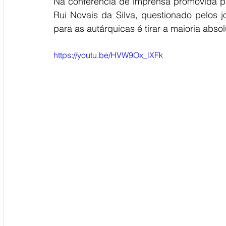
Na conferência de imprensa promovida para
Rui Novais da Silva, questionado pelos jor
para as autárquicas é tirar a maioria absolu
https://youtu.be/HVW9Ox_lXFk