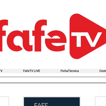
TV
FafeTV LIVE
FichaTécnica
Cont