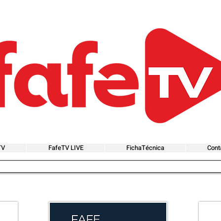
TV
FafeTV LIVE
FichaTécnica
Cont