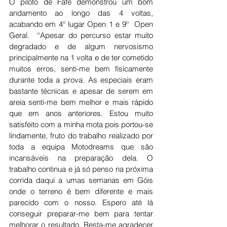
O piloto de Fafe demonstrou um bom 
andamento ao longo das 4 voltas, 
acabando em 4º lugar Open 1 e 9º  Open 
Geral.  “Apesar do percurso estar muito 
degradado e de algum nervosismo 
principalmente na 1 volta e de ter cometido 
muitos erros, senti-me bem fisicamente 
durante toda a prova. As especiais eram 
bastante técnicas e apesar de serem em 
areia senti-me bem melhor e mais rápido 
que em anos anteriores. Estou muito 
satisfeito com a minha mota pois portou-se 
lindamente, fruto do trabalho realizado por 
toda a equipa Motodreams que são 
incansáveis na preparação dela. O 
trabalho continua e já só penso na próxima 
corrida daqui a umas semanas em Góis 
onde o terreno é bem diferente e mais 
parecido com o nosso. Espero até lá 
conseguir preparar-me bem para tentar 
melhorar o resultado. Resta-me agradecer 