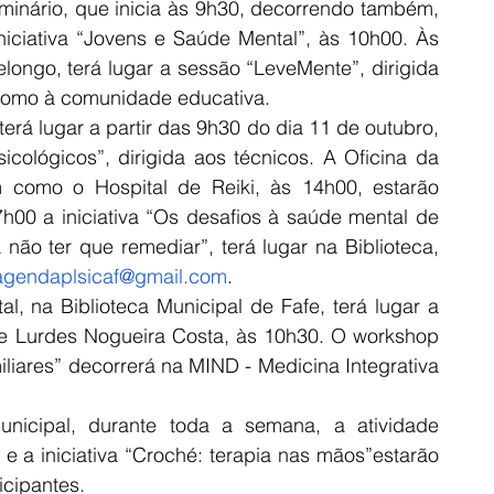
inário, que inicia às 9h30, decorrendo também, 
iciativa “Jovens e Saúde Mental”, às 10h00. Às 
ngo, terá lugar a sessão “LeveMente”, dirigida 
como à comunidade educativa.
rá lugar a partir das 9h30 do dia 11 de outubro, 
ológicos”, dirigida aos técnicos. A Oficina da 
como o Hospital de Reiki, às 14h00, estarão 
00 a iniciativa “Os desafios à saúde mental de 
a não ter que remediar”, terá lugar na Biblioteca, 
agendaplsicaf@gmail.com
.
 na Biblioteca Municipal de Fafe, terá lugar a 
de Lurdes Nogueira Costa, às 10h30. O workshop 
liares” decorrerá na MIND - Medicina Integrativa 
nicipal, durante toda a semana, a atividade 
 a iniciativa “Croché: terapia nas mãos”estarão 
icipantes.