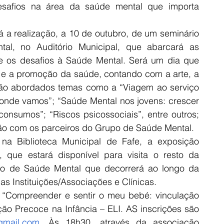
esafios na área da saúde mental que importa 
a realização, a 10 de outubro, de um seminário 
al, no Auditório Municipal, que abarcará as 
 e os desafios à Saúde Mental. Será um dia que 
e a promoção da saúde, contando com a arte, a 
rão abordados temas como a “Viagem ao serviço 
onde vamos”; “Saúde Mental nos jovens: crescer 
onsumos”; “Riscos psicossociais”, entre outros; 
ão com os parceiros do Grupo de Saúde Mental.
na Biblioteca Municipal de Fafe, a exposição 
 que estará disponível para visita o resto da 
ro de Saúde Mental que decorrerá ao longo da 
as Instituições/Associações e Clínicas.
a “Compreender e sentir o meu bebé: vinculação 
ão Precoce na Infância – ELI. AS inscrições são 
@gmail.com
. Às 18h30, através da associação 