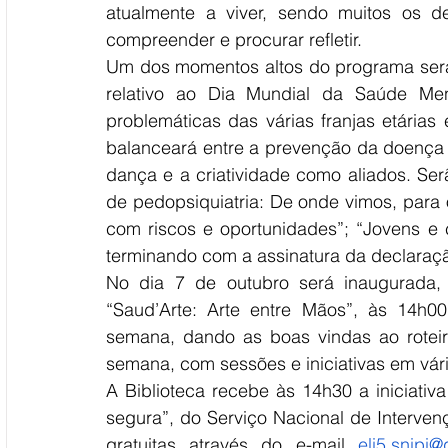
atualmente a viver, sendo muitos os d
compreender e procurar refletir.
Um dos momentos altos do programa será 
relativo ao Dia Mundial da Saúde Ment
problemáticas das várias franjas etárias
balanceará entre a prevenção da doença 
dança e a criatividade como aliados. Se
de pedopsiquiatria: De onde vimos, para 
com riscos e oportunidades”; “Jovens e c
terminando com a assinatura da declaraç
No dia 7 de outubro será inaugurada, 
“Saud’Arte: Arte entre Mãos”, às 14h00,
semana, dando as boas vindas ao rotei
semana, com sessões e iniciativas em vári
A Biblioteca recebe às 14h30 a iniciativ
segura”, do Serviço Nacional de Intervenç
gratuitas através do e-mail 
eli5.snipi