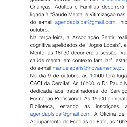
Crianças, Adultos e Famílias decorrerá 
ligada à “Saúde Mental e Vitimização nas R
do e-mail 
agendaplsicaf@gmail.com
, in
outubro.
Na terça-feira, a Associação Sentir rea
cognitiva apelidados de “Jogos Locais”, às
Mente, às 18h30 decorrerá a sessão “Va
saúde mental em contexto familiar”, esta
do e-mail 
manuelaparis@inovaamente.pt
.
No dia 9 de outubro, às 10h00 terá lug
CACI da Cercifaf. Às 16h00, o Dr. Paulo M
dedicada aos trabalhadores do Serviç
Formação Profissional. Às 15h00 a inicia
agendaplsicaf@gmail.com
. A Oficina de
Agrupamento de Escolas de Fafe, às 16h3