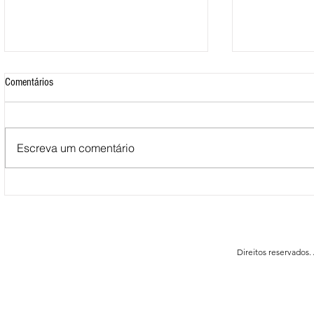
Comentários
Escreva um comentário
Mais de 500 nadadores marcaram
Nova Loja do C
presença nas Águas Abertas da
funcionar em F
Queimadela
Direitos reservados.