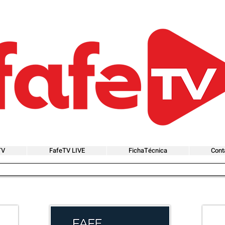
TV
FafeTV LIVE
FichaTécnica
Cont