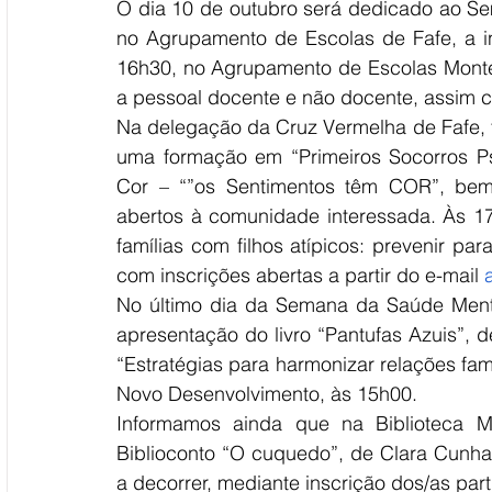
O dia 10 de outubro será dedicado ao Sem
no Agrupamento de Escolas de Fafe, a in
16h30, no Agrupamento de Escolas Montelo
a pessoal docente e não docente, assim 
Na delegação da Cruz Vermelha de Fafe, te
uma formação em “Primeiros Socorros Psic
Cor – “”os Sentimentos têm COR”, bem 
abertos à comunidade interessada. Às 17h
famílias com filhos atípicos: prevenir par
com inscrições abertas a partir do e-mail 
No último dia da Semana da Saúde Mental,
apresentação do livro “Pantufas Azuis”, 
“Estratégias para harmonizar relações fami
Novo Desenvolvimento, às 15h00.
Informamos ainda que na Biblioteca Mu
Biblioconto “O cuquedo”, de Clara Cunha e
a decorrer, mediante inscrição dos/as part