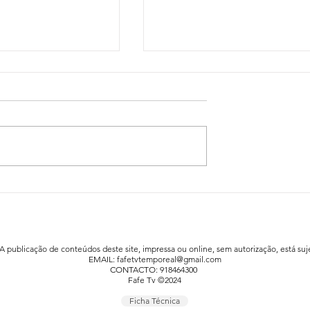
idadão já está a
Festa da Família animou a praia fluv
afe
de Agrela / Serafão
 A publicação de conteúdos deste site, impressa ou online, sem autorização, está suje
EMAIL:
fafetvtemporeal@gmail.com
CONTACTO: 918464300
Fafe Tv ©2024
Ficha Técnica