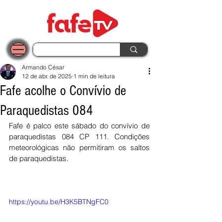
Armando César
12 de abr. de 2025
1 min de leitura
Fafe acolhe o Convívio de
Paraquedistas 084
Fafe é palco este sábado do convívio de 
paraquedistas 084 CP 111. Condições 
meteorológicas não permitiram os saltos 
de paraquedistas. 
https://youtu.be/H3K5BTNgFC0