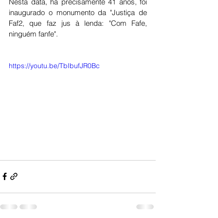
Nesta data, há precisamente 41 anos, foi 
inaugurado o monumento da "Justiça de 
Faf2, que faz jus à lenda: "Com Fafe, 
ninguém fanfe". 
https://youtu.be/TbIbufJR0Bc