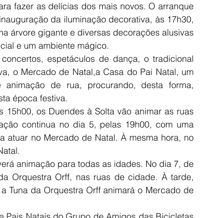
 fazer as delícias dos mais novos. O arranque 
inauguração da iluminação decorativa, às 17h30, 
 árvore gigante e diversas decorações alusivas 
ecial e um ambiente mágico.
concertos, espetáculos de dança, o tradicional 
va, o Mercado de Natal,a Casa do Pai Natal, um 
e animação de rua, procurando, desta forma, 
ta época festiva.
s 15h00, os Duendes à Solta vão animar as ruas 
ação continua no dia 5, pelas 19h00, com uma 
 a atuar no Mercado de Natal. À mesma hora, no 
atal.
rá animação para todas as idades. No dia 7, de 
 Orquestra Orff, nas ruas de cidade. À tarde, 
a Tuna da Orquestra Orff animará o Mercado de 
e Pais Natais do Grupo de Amigos das Bicicletas 