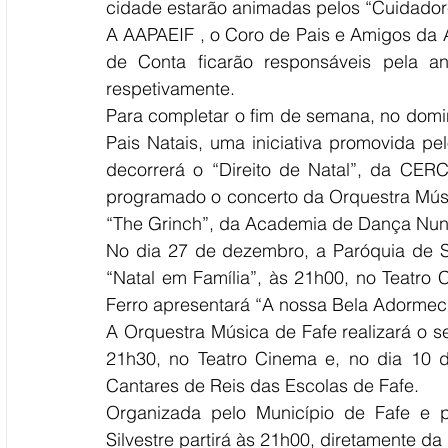
cidade estarão animadas pelos “Cuidadores
A AAPAEIF , o Coro de Pais e Amigos da 
de Conta ficarão responsáveis pela a
respetivamente.
Para completar o fim de semana, no domin
Pais Natais, uma iniciativa promovida pel
decorrerá o “Direito de Natal”, da CERC
programado o concerto da Orquestra Músi
“The Grinch”, da Academia de Dança Nun’Á
No dia 27 de dezembro, a Paróquia de Sta.
“Natal em Família”, às 21h00, no Teatro 
Ferro apresentará “A nossa Bela Adormeci
A Orquestra Música de Fafe realizará o se
21h30, no Teatro Cinema e, no dia 10 de
Cantares de Reis das Escolas de Fafe.
Organizada pelo Município de Fafe e p
Silvestre partirá às 21h00, diretamente da