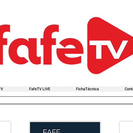
TV
FafeTV LIVE
FichaTécnica
Cont