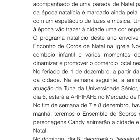
acompanhado de uma parada de Natal para
da época natalícia é marcado ainda pela 
com um espetáculo de luzes e música. Uma
à época vão trazer à cidade uma cor esp
O programa natalício deste ano envolve 
Encontro de Coros de Natal na Igreja No
comboio infantil e vários momentos d
dinamizar e promover o comércio local nes
No feriado de 1 de dezembro, a partir da
da cidade. Na semana seguinte, a anim
atuação da Tuna da Universidade Sénior,
dia 6, estará a ARPIFAFE no Mercado de N
No fim de semana de 7 e 8 dezembro, have
manhã, teremos o Ensemble de Sopros da
personagens Candy animarão a cidade e 
Natal.
No domingo, dia 8, decorrerá o Passeio d