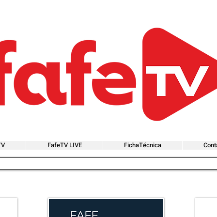
TV
FafeTV LIVE
FichaTécnica
Cont