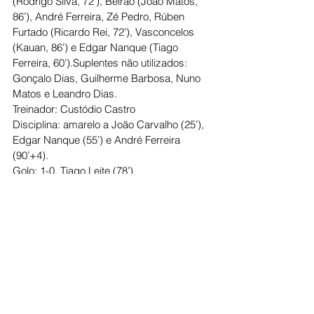
(Rodrigo Silva, 72’), Beirão (João Matos, 
86’), André Ferreira, Zé Pedro, Rúben 
Furtado (Ricardo Rei, 72’), Vasconcelos 
(Kauan, 86’) e Edgar Nanque (Tiago 
Ferreira, 60’).Suplentes não utilizados: 
Gonçalo Dias, Guilherme Barbosa, Nuno 
Matos e Leandro Dias.
Treinador: Custódio Castro
Disciplina: amarelo a João Carvalho (25’), 
Edgar Nanque (55’) e André Ferreira 
(90’+4).
Golo: 1-0, Tiago Leite (78’)
Homem do Jogo: Tiago Leite (Fafe)
Ver tudo
Posts recentes