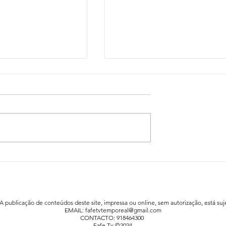
idadão já está a
Festa da Família animou a praia fluv
afe
de Agrela / Serafão
 A publicação de conteúdos deste site, impressa ou online, sem autorização, está suje
EMAIL:
fafetvtemporeal@gmail.com
CONTACTO: 918464300
Fafe Tv ©2024