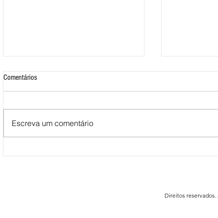
Comentários
Escreva um comentário
Mais de 500 nadadores marcaram
Nova Loja do C
presença nas Águas Abertas da
funcionar em F
Queimadela
Direitos reservados.