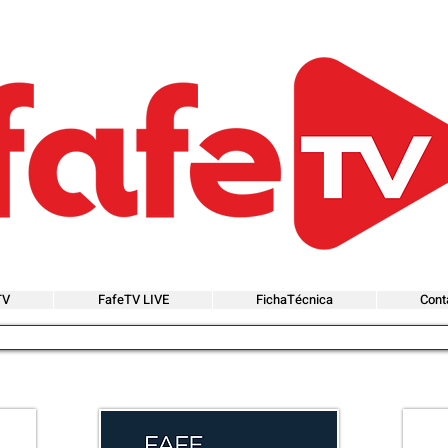
TV
FafeTV LIVE
FichaTécnica
Cont