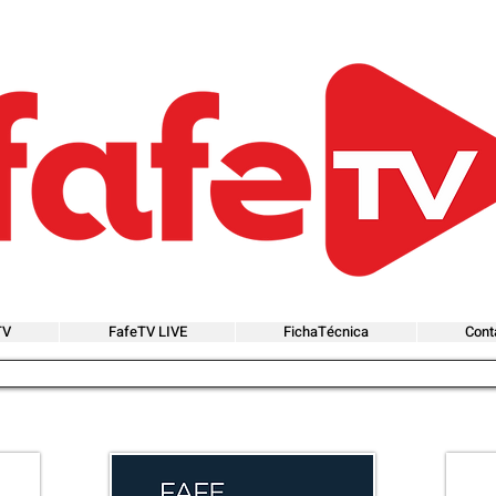
TV
FafeTV LIVE
FichaTécnica
Cont