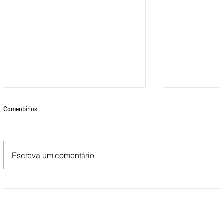
Comentários
Escreva um comentário
Mais de 500 nadadores marcaram
Nova Loja do C
presença nas Águas Abertas da
funcionar em F
Queimadela