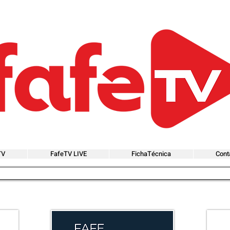
TV
FafeTV LIVE
FichaTécnica
Cont