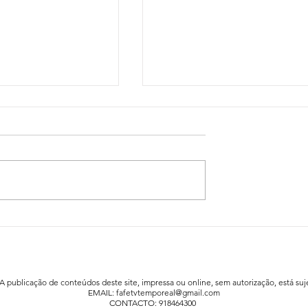
idadão já está a
Festa da Família animou a praia fluv
afe
de Agrela / Serafão
 A publicação de conteúdos deste site, impressa ou online, sem autorização, está suje
EMAIL:
fafetvtemporeal@gmail.com
CONTACTO: 918464300