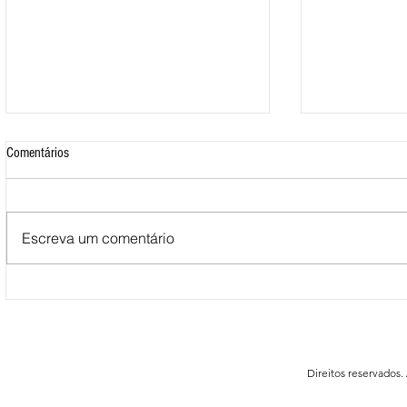
Comentários
Escreva um comentário
Mais de 500 nadadores marcaram
Nova Loja do C
presença nas Águas Abertas da
funcionar em F
Queimadela
Direitos reservados.