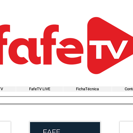
TV
FafeTV LIVE
FichaTécnica
Cont