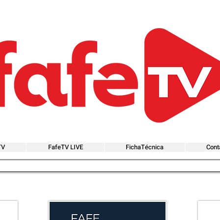
TV
FafeTV LIVE
FichaTécnica
Cont