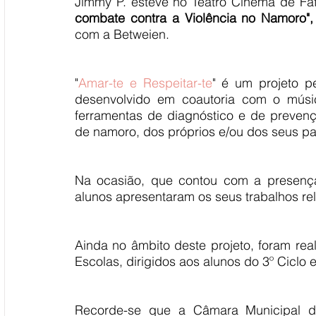
Jimmy P. esteve no Teatro Cinema de Faf
combate contra a Violência no Namoro",
com a Betweien.
"
Amar-te e Respeitar-te
" é um projeto p
desenvolvido em coautoria com o músic
ferramentas de diagnóstico e de preven
de namoro, dos próprios e/ou dos seus pa
Na ocasião, que contou com a presença
alunos apresentaram os seus trabalhos re
Ainda no âmbito deste projeto, foram re
Escolas, dirigidos aos alunos do 3º Ciclo
Recorde-se que a Câmara Municipal de