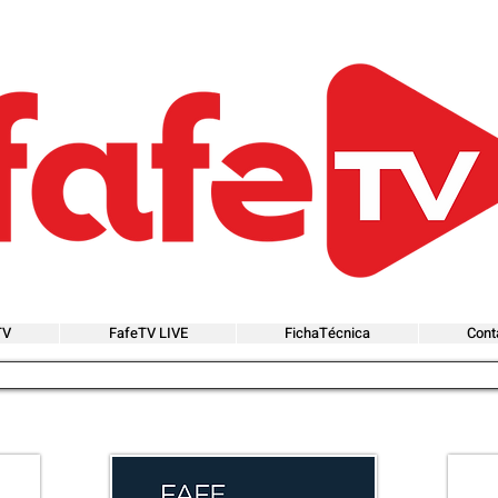
TV
FafeTV LIVE
FichaTécnica
Cont