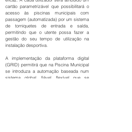
cartão parametrizável que possibilitará o 
acesso às piscinas municipais com 
passagem (automatizada) por um sistema 
de torniquetes de entrada e saída, 
permitindo que o utente possa fazer a 
gestão do seu tempo de utilização na 
instalação desportiva.
A implementação da plataforma digital 
(GRID) permitirá que na Piscina Municipal 
se introduza a automação baseada num 
sistema global, fiável, flexível que se 
adequa à facilitação de acesso àquela 
instalação desportiva num quadro de 
otimização de recursos e de uma gestão 
de equipamentos desportivos moderna.