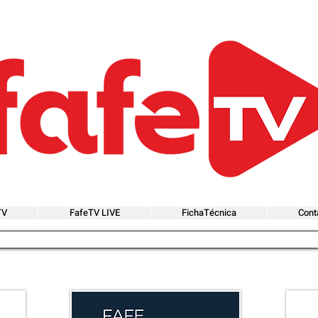
TV
FafeTV LIVE
FichaTécnica
Cont