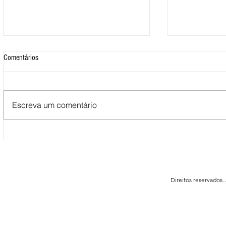
Comentários
Escreva um comentário
Mais de 500 nadadores marcaram
Nova Loja do C
presença nas Águas Abertas da
funcionar em F
Queimadela
Direitos reservados.