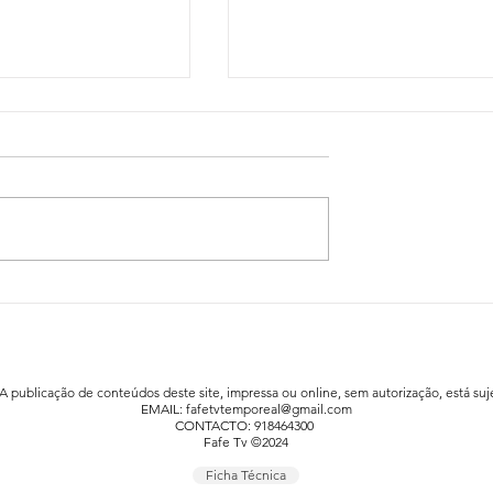
idadão já está a
Festa da Família animou a praia fluv
afe
de Agrela / Serafão
 A publicação de conteúdos deste site, impressa ou online, sem autorização, está suje
EMAIL:
fafetvtemporeal@gmail.com
CONTACTO: 918464300
Fafe Tv ©2024
Ficha Técnica