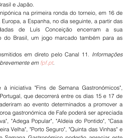
rasil e Japão.
nipónica na primeira ronda do torneio, em 16 de 
uropa, a Espanha, no dia seguinte, a partir das 
adas de Luís Conceição encerram a sua 
ão do Brasil, um jogo marcado também para as 
nsmitidos em direto pelo Canal 11. 
Informações 
o brevemente em 
fpf.pt
.
à iniciativa "Fins de Semana Gastronómicos", 
ortugal, que decorrerá entre os dias 15 e 17 de 
 aderiram ao evento determinados a promover a 
coroa gastronómica de Fafe poderá ser apreciada 
a", "Adega Popular", "Aldeia do Pontido", "Casa 
eira Velha", "Porto Seguro", "Quinta das Vinhas" e 
de Semana Gastronómico poderão apreciar este 