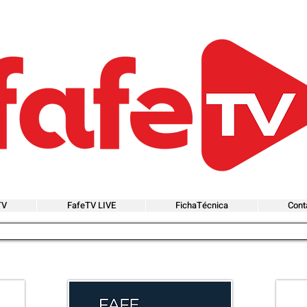
TV
FafeTV LIVE
FichaTécnica
Cont