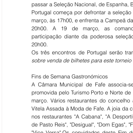
passar a Seleção Nacional, de Espanha, B
Portugal começa por defrontar a seleção 
março, às 17h00, e enfrenta a Campeã da E
20h00. A 19 de março, as comand
participação diante da poderosa seleç
20h00.
Os três encontros de Portugal serão tra
sobre venda de bilhetes para este tornei
Fins de Semana Gastronómicos
A Câmara Municipal de Fafe associa-se 
promovida pelo Turismo Porto e Norte de P
março. Vários restaurantes do concelho
Vitela Assada à Moda de Fafe. A joia da 
nos restaurantes "A Cabana", "A Desportiv
de Pasto Reis", "Desigual", "Dom Egas", "F
"Vice Versa".Os convidados deste Fim 