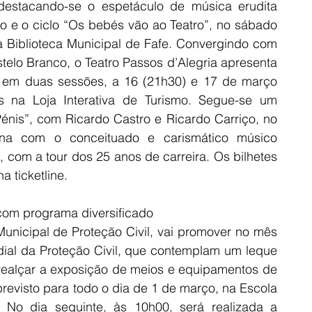
destacando-se o espetáculo de música erudita 
o e o ciclo “Os bebés vão ao Teatro”, no sábado 
a Biblioteca Municipal de Fafe. Convergindo com 
elo Branco, o Teatro Passos d’Alegria apresenta 
 em duas sessões, a 16 (21h30) e 17 de março 
is na Loja Interativa de Turismo. Segue-se um 
nis”, com Ricardo Castro e Ricardo Carriço, no 
a com o conceituado e carismático músico 
com a tour dos 25 anos de carreira. Os bilhetes 
a ticketline.
 com programa diversificado
unicipal de Proteção Civil, vai promover no mês 
l da Proteção Civil, que contemplam um leque 
 realçar a exposição de meios e equipamentos de 
previsto para todo o dia de 1 de março, na Escola 
No dia seguinte, às 10h00, será realizada a 