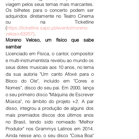
viagem pelos seus temas mais marcantes. 
Os bilhetes para o concerto podem ser 
adquiridos diretamente no Teatro Cinema 
ou na Ticketline 
(
https://ticketline.sapo.pt/evento/moreno-
veloso-63257)
.
Moreno Veloso, um físico que sabe 
sambar
Licenciado em Física, o cantor, compositor 
e multi-instrumentista revelou ao mundo os 
seus dotes musicais aos 10 anos, no tema 
da sua autoria "Um canto Afoxé para o 
Bloco do Ole", incluído em "Cores e 
Nomes", disco do seu pai. Em 2000, lança 
o seu primeiro disco "Máquina de Escrever 
Música", no âmbito do projeto +2. A par 
disso, integrou a produção de alguns dos 
mais premiados discos dos últimos anos 
no Brasil, tendo sido nomeado "Melhor 
Produtor" nos Grammys Latinos em 2014. 
Ainda nesse ano, o seu disco "Coisa Boa" 