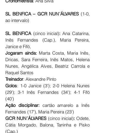
Cronometrista
: Ana Silva
SL BENFICA – GCR NUN´ÁLVARES 
(1-0, 
ao intervalo)
SL BENFICA
 (cinco inicial)
: 
Ana Catarina, 
Inês Fernandes (Cap.), Maria Pereira, 
Janice e Fifó,
Jogaram ainda: 
Marta Costa, Maria Inês, 
Dricas, Sara Ferreira, Inês Matos, Helena 
Nunes, Angélica Alves, Beatriz Carrola e 
Raquel Santos
Treinador
: Alexandre Pinto
Golos
: 1-0 Janice (3'); 2-0 Helena Nunes 
(29'); 3-1 Inês Fernandes (34'); 4-1 Fifó 
(40')
Ação disciplinar: 
cartão amarelo a Inês 
Fernandes (17'), Maria Pereira (23')
GCR NUN´ÁLVARES 
(cinco inicial)
: 
Odete, 
Cátia Morgado, Balona, Taninha e Pisko 
(Cap.)