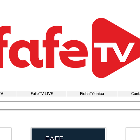
TV
FafeTV LIVE
FichaTécnica
Cont