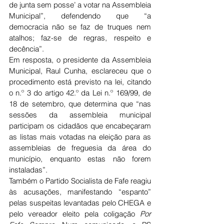
de junta sem posse’ a votar na Assembleia 
Municipal”, defendendo que “a 
democracia não se faz de truques nem 
atalhos; faz-se de regras, respeito e 
decência”.
Em resposta, o presidente da Assembleia 
Municipal, Raul Cunha, esclareceu que o 
procedimento está previsto na lei, citando 
o n.º 3 do artigo 42.º da Lei n.º 169/99, de 
18 de setembro, que determina que “nas 
sessões da assembleia municipal 
participam os cidadãos que encabeçaram 
as listas mais votadas na eleição para as 
assembleias de freguesia da área do 
município, enquanto estas não forem 
instaladas”.
Também o Partido Socialista de Fafe reagiu 
às acusações, manifestando “espanto” 
pelas suspeitas levantadas pelo CHEGA e 
pelo vereador eleito pela coligação 
Por 