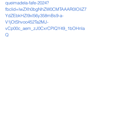
queimadela-fafe-2024?
fbclid=IwZXh0bgNhZW0CMTAAAR0IOIiZ7
YdZEbkHZI9xl56y358mBs9-a-
V1jOtShvoo452Ta2MJ-
vCp00c_aem_zJ0CxrCPIQY49_1bOHnIa
Q