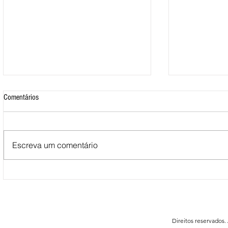
Comentários
Escreva um comentário
Mais de 500 nadadores marcaram
Nova Loja do C
presença nas Águas Abertas da
funcionar em F
Queimadela
Direitos reservados.