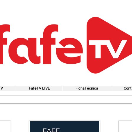
TV
FafeTV LIVE
FichaTécnica
Cont