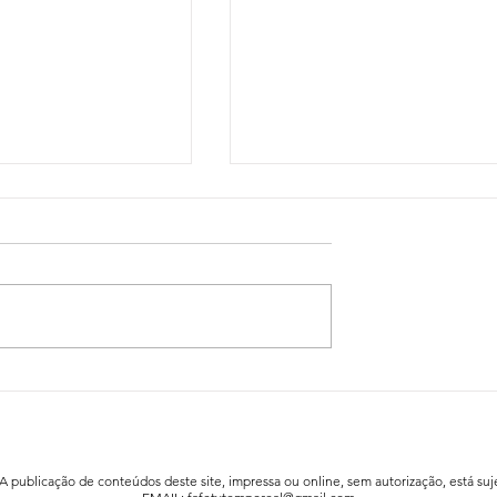
idadão já está a
Festa da Família animou a praia fluv
afe
de Agrela / Serafão
 A publicação de conteúdos deste site, impressa ou online, sem autorização, está suje