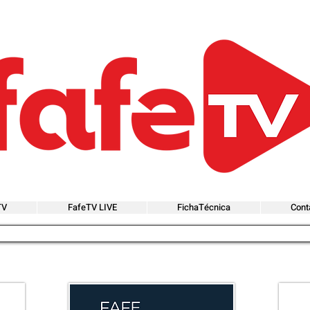
TV
FafeTV LIVE
FichaTécnica
Cont