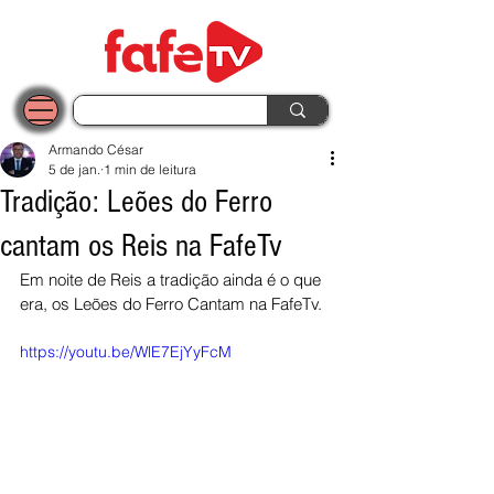
Armando César
5 de jan.
1 min de leitura
Tradição: Leões do Ferro
cantam os Reis na FafeTv
Em noite de Reis a tradição ainda é o que 
era, os Leões do Ferro Cantam na FafeTv.
https://youtu.be/WlE7EjYyFcM