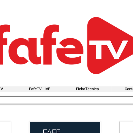
TV
FafeTV LIVE
FichaTécnica
Cont