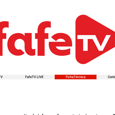
TV
FafeTV LIVE
FichaTécnica
Cont