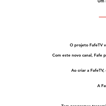
Um n
O projeto FafeTV v
Com este novo canal, Fafe p
Ao criar a FafeTV,
A Fa