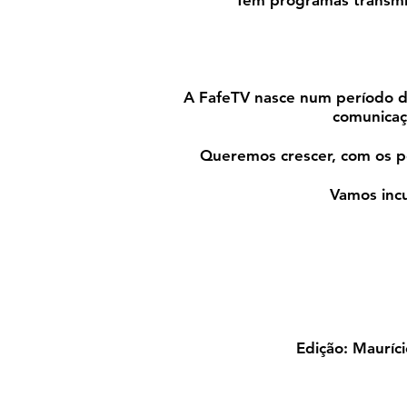
Tem programas transmit
A FafeTV nasce num período de
comunicaçã
Queremos crescer, com os pé
Vamos incu
Edição: Mauríci