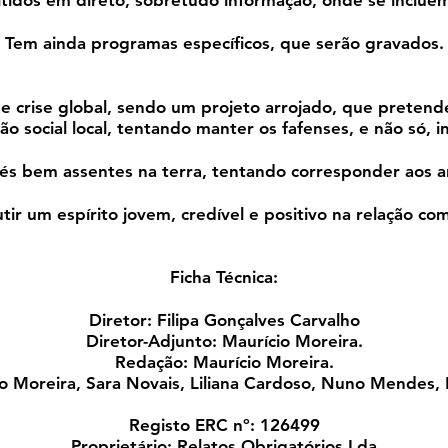
idos em direto, sobretudo informação, onde se incluem
Tem ainda programas específicos, que serão gravados.
 crise global, sendo um projeto arrojado, que pretende
o social local, tentando manter os fafenses, e não só, 
s bem assentes na terra, tentando corresponder aos a
tir um espírito jovem, credível e positivo na relação com
Ficha Técnica:
Diretor: Filipa Gonçalves Carvalho
Diretor-Adjunto: Maurício Moreira.
Redação: Maurício Moreira.
o Moreira, Sara Novais, Liliana Cardoso, Nuno Mendes, 
Registo ERC nº: 126499
Proprietário: Relatos Obrigatórios Lda​