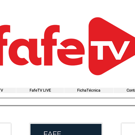
TV
FafeTV LIVE
FichaTécnica
Cont