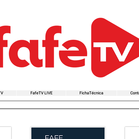
TV
FafeTV LIVE
FichaTécnica
Cont