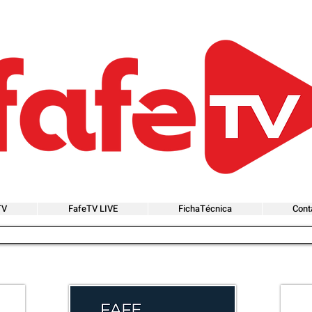
TV
FafeTV LIVE
FichaTécnica
Cont