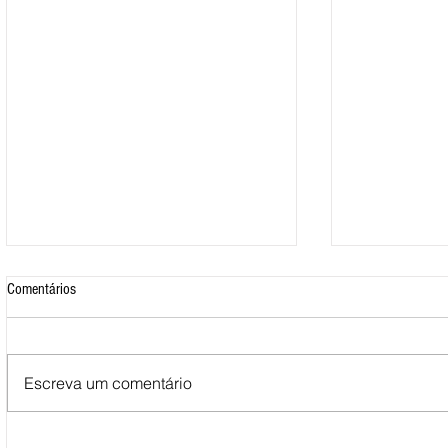
Comentários
Escreva um comentário
Mais de 500 nadadores marcaram
Nova Loja do C