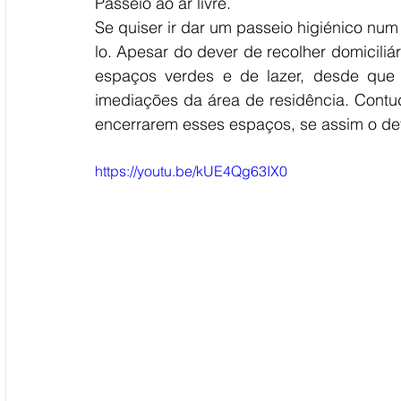
Passeio ao ar livre. 
Se quiser ir dar um passeio higiénico num 
lo. Apesar do dever de recolher domiciliár
espaços verdes e de lazer, desde que 
imediações da área de residência. Contudo
encerrarem esses espaços, se assim o def
https://youtu.be/kUE4Qg63IX0