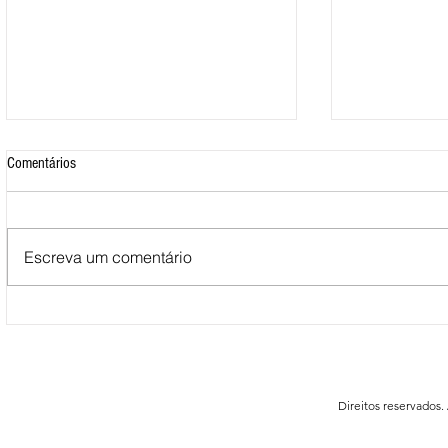
Comentários
Escreva um comentário
Mais de 500 nadadores marcaram
Nova Loja do C
presença nas Águas Abertas da
funcionar em F
Queimadela
Direitos reservados.