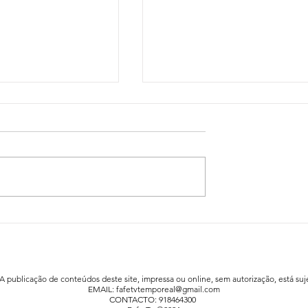
idadão já está a
Festa da Família animou a praia fluv
afe
de Agrela / Serafão
 A publicação de conteúdos deste site, impressa ou online, sem autorização, está suje
EMAIL:
fafetvtemporeal@gmail.com
CONTACTO: 918464300