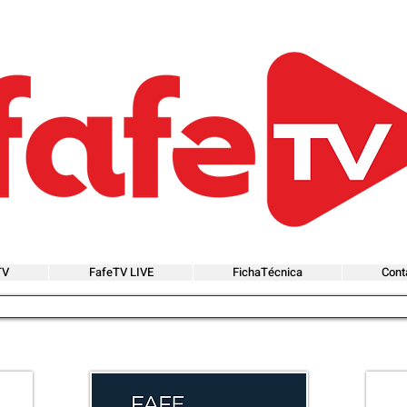
TV
FafeTV LIVE
FichaTécnica
Cont