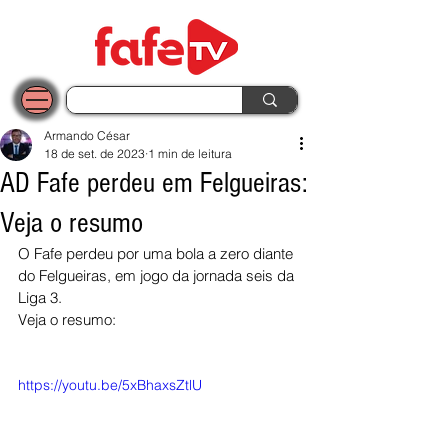
Armando César
18 de set. de 2023
1 min de leitura
AD Fafe perdeu em Felgueiras:
Veja o resumo
O Fafe perdeu por uma bola a zero diante 
do Felgueiras, em jogo da jornada seis da 
Liga 3.
Veja o resumo:
https://youtu.be/5xBhaxsZtlU