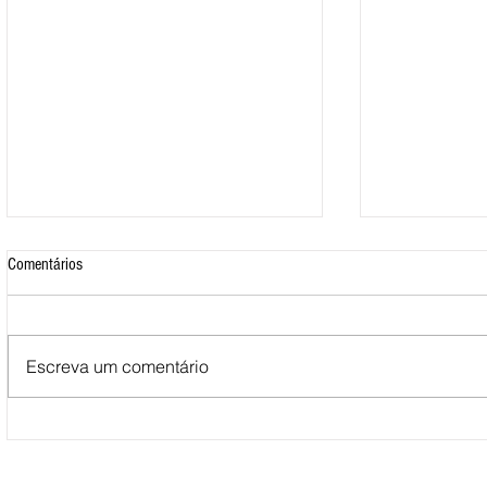
Comentários
Escreva um comentário
Mais de 500 nadadores marcaram
Nova Loja do C
presença nas Águas Abertas da
funcionar em F
Queimadela