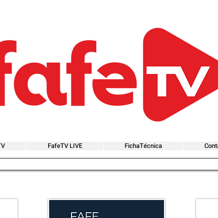
TV
FafeTV LIVE
FichaTécnica
Cont