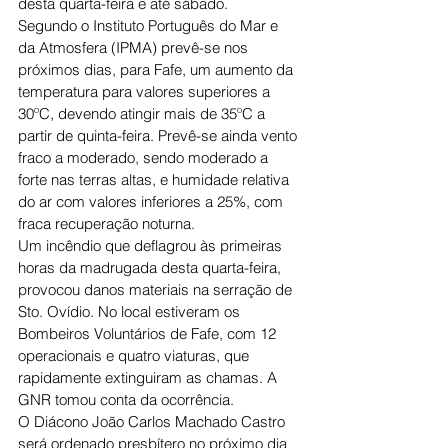
desta quarta-feira e até sábado.
Segundo o Instituto Português do Mar e 
da Atmosfera (IPMA) prevê-se nos 
próximos dias, para Fafe, um aumento da 
temperatura para valores superiores a 
30ºC, devendo atingir mais de 35ºC a 
partir de quinta-feira. Prevê-se ainda vento 
fraco a moderado, sendo moderado a 
forte nas terras altas, e humidade relativa 
do ar com valores inferiores a 25%, com 
fraca recuperação noturna.
Um incêndio que deflagrou às primeiras 
horas da madrugada desta quarta-feira, 
provocou danos materiais na serração de 
Sto. Ovídio. No local estiveram os 
Bombeiros Voluntários de Fafe, com 12 
operacionais e quatro viaturas, que 
rapidamente extinguiram as chamas. A 
GNR tomou conta da ocorrência.
O Diácono João Carlos Machado Castro 
será ordenado presbítero no próximo dia 