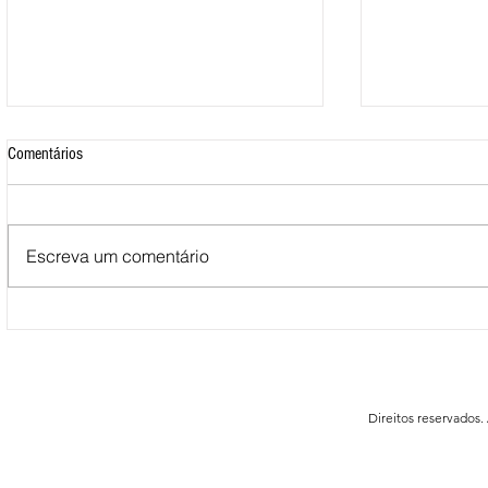
Comentários
Escreva um comentário
Mais de 500 nadadores marcaram
Nova Loja do C
presença nas Águas Abertas da
funcionar em F
Queimadela
Direitos reservados.