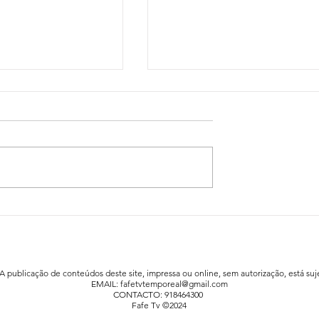
idadão já está a
Festa da Família animou a praia fluv
afe
de Agrela / Serafão
 A publicação de conteúdos deste site, impressa ou online, sem autorização, está suje
EMAIL:
fafetvtemporeal@gmail.com
CONTACTO: 918464300
Fafe Tv ©2024