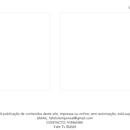
 A publicação de conteúdos deste site, impressa ou online, sem autorização, está suje
EMAIL:
fafetvtemporeal@gmail.com
CONTACTO: 918464300
Fafe Tv ©2024