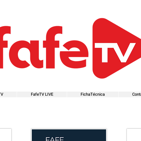
TV
FafeTV LIVE
FichaTécnica
Cont