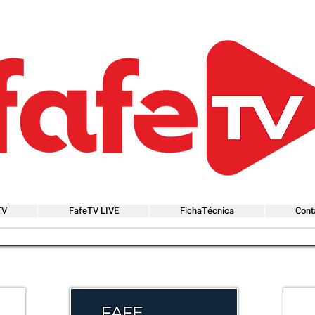
TV
FafeTV LIVE
FichaTécnica
Cont