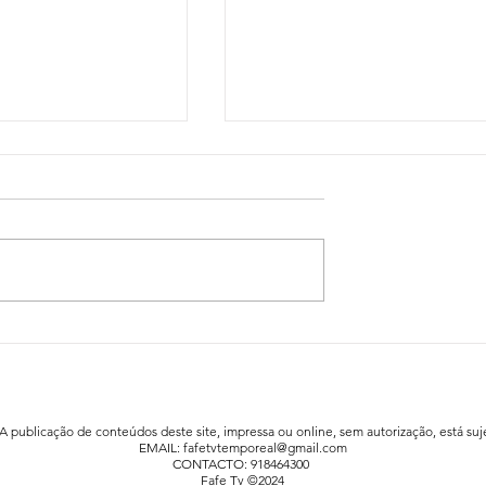
idadão já está a
Festa da Família animou a praia fluv
afe
de Agrela / Serafão
 A publicação de conteúdos deste site, impressa ou online, sem autorização, está suje
EMAIL:
fafetvtemporeal@gmail.com
CONTACTO: 918464300
Fafe Tv ©2024