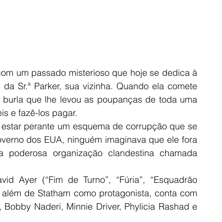
m um passado misterioso que hoje se dedica à 
 da Sr.ª Parker, sua vizinha. Quando ela comete 
a burla que lhe levou as poupanças de toda uma 
s e fazê-los pagar. 
estar perante um esquema de corrupção que se 
governo dos EUA, ninguém imaginava que ele fora 
 poderosa organização clandestina chamada 
vid Ayer (“Fim de Turno”, “Fúria”, “Esquadrão 
a além de Statham como protagonista, conta com 
obby Naderi, Minnie Driver, Phylicia Rashad e 