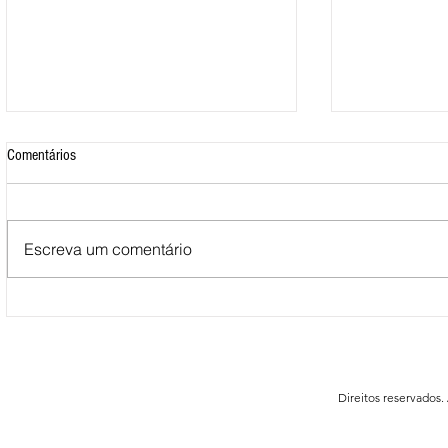
Comentários
Escreva um comentário
Mais de 500 nadadores marcaram
Nova Loja do C
presença nas Águas Abertas da
funcionar em F
Queimadela
Direitos reservados.