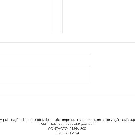
idadão já está a
Festa da Família animou a praia fluv
afe
de Agrela / Serafão
 A publicação de conteúdos deste site, impressa ou online, sem autorização, está suje
EMAIL:
fafetvtemporeal@gmail.com
CONTACTO: 918464300
Fafe Tv ©2024