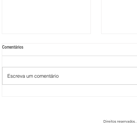
Comentários
Escreva um comentário
Mais de 500 nadadores marcaram
Nova Loja do C
presença nas Águas Abertas da
funcionar em F
Queimadela
Direitos reservados.