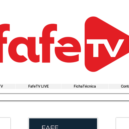
TV
FafeTV LIVE
FichaTécnica
Cont